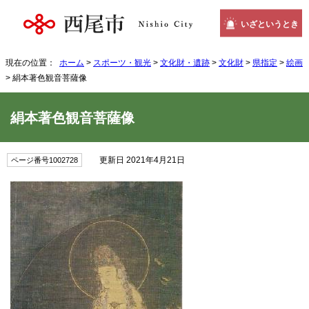
いざというとき
現在の位置：
ホーム
>
スポーツ・観光
>
文化財・遺跡
>
文化財
>
県指定
>
絵画
> 絹本著色観音菩薩像
絹本著色観音菩薩像
更新日 2021年4月21日
ページ番号1002728