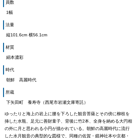
員数
1幅
法量
縦101.6cm 横56.1cm
材質
絹本濃彩
時代
朝鮮 高麗時代
所蔵
下矢田町 養寿寺（西尾市岩瀬文庫寄託）
ゆったりと海上の岩上に腰を下ろした観音菩薩とその傍に柳枝を
挿した水瓶、足元に善財童子、背後に竹2本、全身を納める大円相
の外に月と思われる小円が描かれている。朝鮮の高麗時代に流行
した水月観音の典型的な図様で、同種の佐賀・鏡神社本や京都・