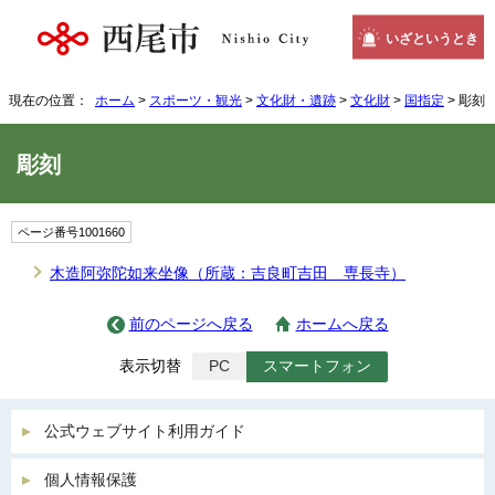
いざというとき
現在の位置：
ホーム
>
スポーツ・観光
>
文化財・遺跡
>
文化財
>
国指定
> 彫刻
彫刻
ページ番号1001660
木造阿弥陀如来坐像（所蔵：吉良町吉田 専長寺）
前のページへ戻る
ホームへ戻る
表示切替
PC
スマートフォン
公式ウェブサイト利用ガイド
個人情報保護