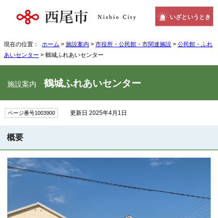
いざというとき
現在の位置：
ホーム
>
施設案内
>
市役所・公民館・市関連施設
>
公民館・ふれ
あいセンター
> 鶴城ふれあいセンター
鶴城ふれあいセンター
施設案内
更新日 2025年4月1日
ページ番号1003900
概要