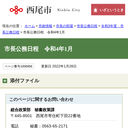
いざというとき
現在の位置：
ホーム
>
市政情報
>
市長の部屋
>
市長公務日程
>
令和3年度 市
長公務日程
> 市長公務日程 令和4年1月
市長公務日程 令和4年1月
更新日 2022年1月28日
ページ番号1006956
添付ファイル
このページに関する
お問い合わせ
総合政策部 秘書政策課
〒445-8501 西尾市寄住町下田22番地
電話
秘書：0563-65-2171