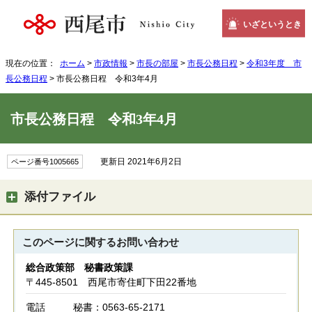
いざというとき
現在の位置：
ホーム
>
市政情報
>
市長の部屋
>
市長公務日程
>
令和3年度 市
長公務日程
> 市長公務日程 令和3年4月
市長公務日程 令和3年4月
更新日 2021年6月2日
ページ番号1005665
添付ファイル
このページに関する
お問い合わせ
総合政策部 秘書政策課
〒445-8501 西尾市寄住町下田22番地
電話
秘書：0563-65-2171