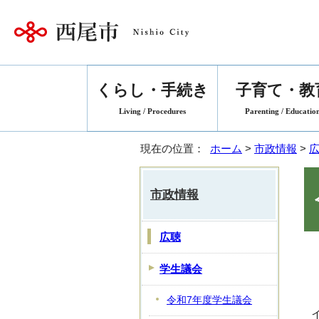
くらし・手続き
子育て・教
Living / Procedures
Parenting / Educatio
現在の位置：
ホーム
>
市政情報
>
市政情報
広聴
学生議会
令和7年度学生議会