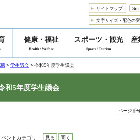
サイトマップ
文字サイズ・配色の変
育
健康・福祉
スポーツ・観光
産
n
Health / Welfare
Sports / Tourism
広聴
>
学生議会
> 令和5年度学生議会
令和5年度学生議会
ページ番号1
イベントカテゴリ：
見る
聞く