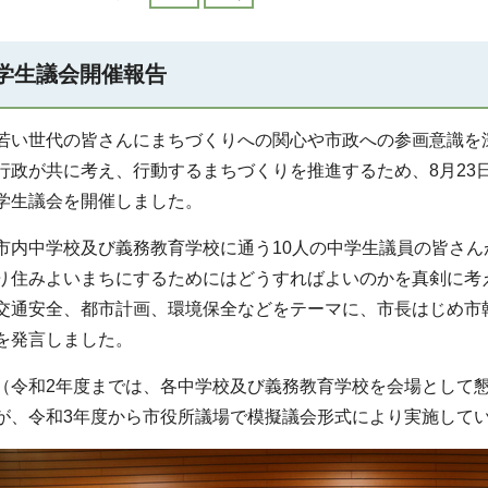
学生議会開催報告
若い世代の皆さんにまちづくりへの関心や市政への参画意識を
行政が共に考え、行動するまちづくりを推進するため、8月23
学生議会を開催しました。
市内中学校及び義務教育学校に通う10人の中学生議員の皆さ
り住みよいまちにするためにはどうすればよいのかを真剣に考
交通安全、都市計画、環境保全などをテーマに、市長はじめ市
を発言しました。
（令和2年度までは、各中学校及び義務教育学校を会場として
が、令和3年度から市役所議場で模擬議会形式により実施して