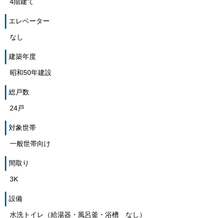
4階建て
エレベーター
なし
建築年度
昭和50年建設
総戸数
24戸
対象世帯
一般世帯向け
間取り
3K
設備
水洗トイレ（給湯器・風呂釜・浴槽 なし）