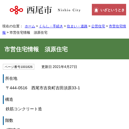
いざというとき
現在の位置：
ホーム
>
くらし・手続き
>
住まい・道路
>
公営住宅
>
市営住宅情
報
> 市営住宅情報 須原住宅
市営住宅情報 須原住宅
更新日 2021年4月27日
ページ番号1001826
所在地
〒444-0516 西尾市吉良町吉田須原33-1
構造
鉄筋コンクリート造
階数