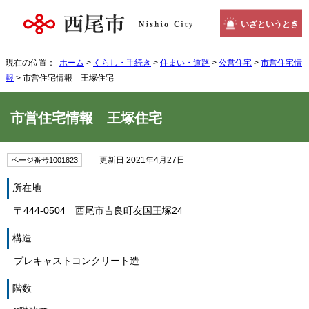
いざというとき
現在の位置：
ホーム
>
くらし・手続き
>
住まい・道路
>
公営住宅
>
市営住宅情
報
> 市営住宅情報 王塚住宅
市営住宅情報 王塚住宅
更新日 2021年4月27日
ページ番号1001823
所在地
〒444-0504 西尾市吉良町友国王塚24
構造
プレキャストコンクリート造
階数