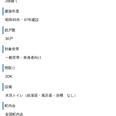
2階建て
建築年度
昭和45年・47年建設
総戸数
30戸
対象世帯
一般世帯・単身者向け
間取り
2DK
設備
水洗トイレ（給湯器・風呂釜・浴槽 なし）
町内会
友国町内会