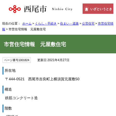
いざというとき
現在の位置：
ホーム
>
くらし・手続き
>
住まい・道路
>
公営住宅
>
市営住宅情
報
> 市営住宅情報 元屋敷住宅
市営住宅情報 元屋敷住宅
更新日 2021年4月27日
ページ番号1001824
所在地
〒444-0521 西尾市吉良町上横須賀元屋敷50
構造
鉄筋コンクリート造
階数