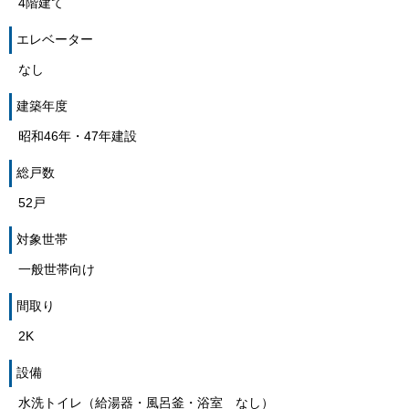
4階建て
エレベーター
なし
建築年度
昭和46年・47年建設
総戸数
52戸
対象世帯
一般世帯向け
間取り
2K
設備
水洗トイレ（給湯器・風呂釜・浴室 なし）