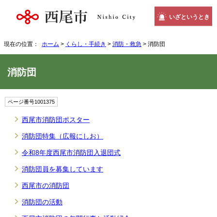
いざというとき
現在の位置：
ホーム
>
くらし・手続き
>
消防・救急
> 消防団
消防団
ページ番号1001375
西尾市消防団ポスター
消防団特集（広報にしお）
令和8年度西尾市消防団入退団式
消防団員を募集しています
西尾市の消防団
消防団の活動