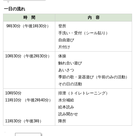
一日の流れ
時 間
内 容
9時30分（午後1時30分）
登所
手洗い・受付（シール貼り）
自由遊び
片付け
10時30分（午後2時30分）
体操
触れ合い遊び
あいさつ
季節の歌・楽器遊び（午前のみの活動）
その日の活動
10時50分
排泄（トイレトレーニング）
11時10分 （午後2時40分）
水分補給
絵本読み
読み聞かせ
11時30分（午後3時）
降所