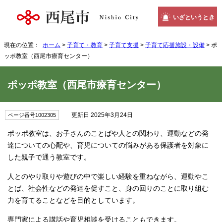
いざというとき
現在の位置：
ホーム
>
子育て・教育
>
子育て支援
>
子育て応援施設・設備
> ポ
ッポ教室（西尾市療育センター）
ポッポ教室（西尾市療育センター）
更新日 2025年3月24日
ページ番号1002305
ポッポ教室は、お子さんのことばや人との関わり、運動などの発
達についての心配や、育児についての悩みがある保護者を対象に
した親子で通う教室です。
人とのやり取りや遊びの中で楽しい経験を重ねながら、運動やこ
とば、社会性などの発達を促すこと、身の回りのことに取り組む
力を育てることなどを目的としています。
専門家による講話や育児相談を受けることもできます。