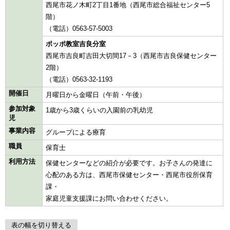
西尾市花ノ木町2丁目1番地（西尾市総合福祉センター5
階）
（電話）0563-57-5003
ポッポ教室吉良分室
西尾市吉良町吉田大切間17－3（西尾市吉良保健センター
2階）
（電話）0563-32-1193
開催日
月曜日から金曜日（午前・午後）
参加対象
1歳から3歳くらいの入園前の乳幼児
児
事業内容
グループによる療育
職員
保育士
利用方法
保健センターなどの紹介が必要です。お子さんの発達に
心配のある方は、西尾市保健センター・西尾市役所保育
課・
家庭児童支援課にお問い合わせください。
表の幅を切り替える