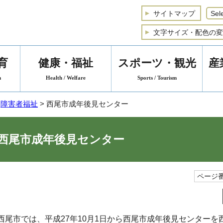
サイトマップ
文字サイズ・配色の変
育
健康・福祉
スポーツ・観光
産
n
Health / Welfare
Sports / Tourism
>
障害者福祉
> 西尾市成年後見センター
西尾市成年後見センター
ページ番
西尾市では、平成27年10月1日から西尾市成年後見センター