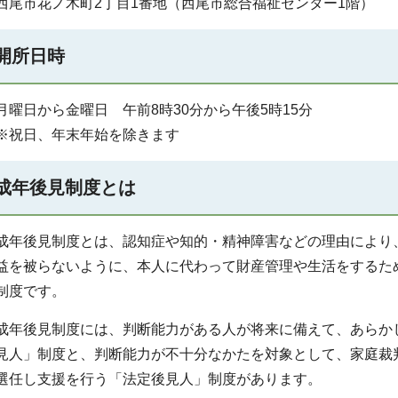
西尾市花ノ木町2丁目1番地（西尾市総合福祉センター1階）
開所日時
月曜日から金曜日 午前8時30分から午後5時15分
※祝日、年末年始を除きます
成年後見制度とは
成年後見制度とは、認知症や知的・精神障害などの理由により
益を被らないように、本人に代わって財産管理や生活をするた
制度です。
成年後見制度には、判断能力がある人が将来に備えて、あらか
見人」制度と、判断能力が不十分なかたを対象として、家庭裁
選任し支援を行う「法定後見人」制度があります。