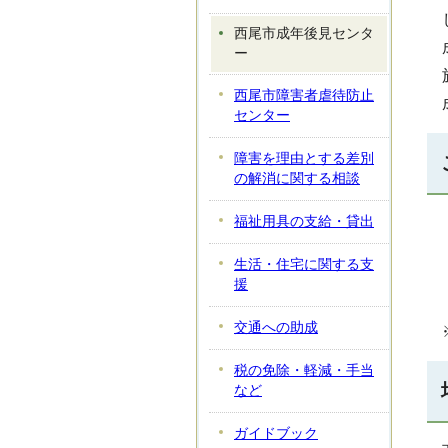
西尾市成年後見センタ
ー
西尾市障害者虐待防止
センター
障害を理由とする差別
の解消に関する相談
福祉用具の支給・貸出
生活・住宅に関する支
援
交通への助成
税の免除・軽減・手当
など
ガイドブック