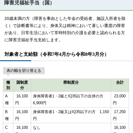
障害児福祉手当（国）
20歳未満の方（障害を事由とした年金の受給者、施設入所者を除
く）で診断書等により、身体又は精神において著しい重度の障害
があり、日常生活において常時特別の介護を必要と認められる方
に障害児福祉手当支給します。
対象者と支給額（令和7年4月から令和8年3月分）
表の幅を切り替える
種
国制度
県制度分
合計
別
分
A
16,100
身体障害者1・2級とIQ35以下の合併の方
23,000
種
円
6,900円
円
B
16,100
身体障害者1・2級又はIQ35以下の方 1,150
17,250
種
円
円
円
C
16,100
なし
16,100