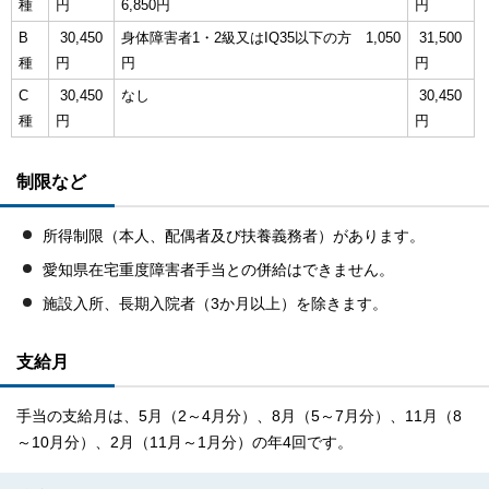
種
円
6,850円
円
B
30,450
身体障害者1・2級又はIQ35以下の方 1,050
31,500
種
円
円
円
C
30,450
なし
30,450
種
円
円
制限など
所得制限（本人、配偶者及び扶養義務者）があります。
愛知県在宅重度障害者手当との併給はできません。
施設入所、長期入院者（3か月以上）を除きます。
支給月
手当の支給月は、5月（2～4月分）、8月（5～7月分）、11月（8
～10月分）、2月（11月～1月分）の年4回です。