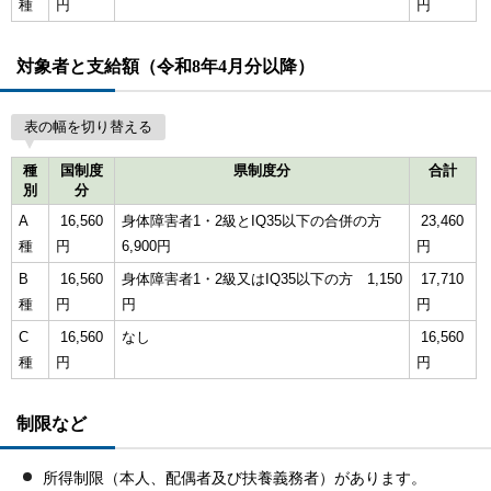
種
円
円
対象者と支給額（令和8年4月分以降）
表の幅を切り替える
種
国制度
県制度分
合計
別
分
A
16,560
身体障害者1・2級とIQ35以下の合併の方
23,460
種
円
6,900円
円
B
16,560
身体障害者1・2級又はIQ35以下の方 1,150
17,710
種
円
円
円
C
16,560
なし
16,560
種
円
円
制限など
所得制限（本人、配偶者及び扶養義務者）があります。