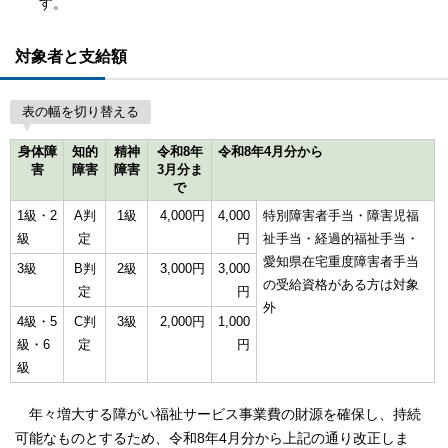
す。
対象者と支給額
表の幅を切り替える
身体障
知的
精神
令和8年
令和8年4月分から
害
障害
障害
3月分ま
で
1級・2
A判
1級
4,000円
4,000
特別障害者手当・障害児福
級
定
円
祉手当・経過的福祉手当・
愛知県在宅重度障害者手当
3級
B判
2級
3,000円
3,000
の受給資格がある方は対象
定
円
外
4級・5
C判
3級
2,000円
1,000
級・6
定
円
級
年々増大する障がい福祉サービス事業費の財源を確保し、持続
可能なものとするため、令和8年4月分から上記の通り改正しま