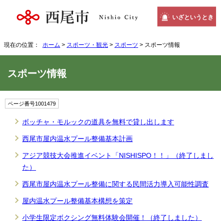
いざというとき
現在の位置：
ホーム
>
スポーツ・観光
>
スポーツ
> スポーツ情報
スポーツ情報
ページ番号1001479
ボッチャ・モルックの道具を無料で貸し出します
西尾市屋内温水プール整備基本計画
アジア競技大会推進イベント「NISHISPO！！」（終了しまし
た）
西尾市屋内温水プール整備に関する民間活力導入可能性調査
屋内温水プール整備基本構想を策定
小学生限定ボクシング無料体験会開催！（終了しました）