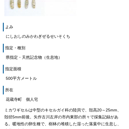
よみ
にしおしのみかわぎぜるせいそくち
指定・種別
県指定・天然記念物（生息地）
指定面積
500平方メートル
所在
花蔵寺町 個人宅
ミカワギセルは中型のキセルガイ科の陸貝で、殻高20～25mm、
殻径5mm前後。矢作古川左岸の市内東部の所々で採集記録があ
る。暖地性の卵生種で、樹林の堆積した湿った落葉中に生息し、