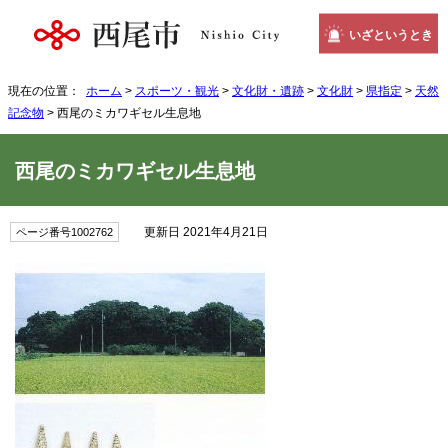
いざというとき
現在の位置：
ホーム
>
スポーツ・観光
>
文化財・遺跡
>
文化財
>
県指定
>
天然
記念物
> 西尾のミカワギセル生息地
西尾のミカワギセル生息地
更新日 2021年4月21日
ページ番号1002762