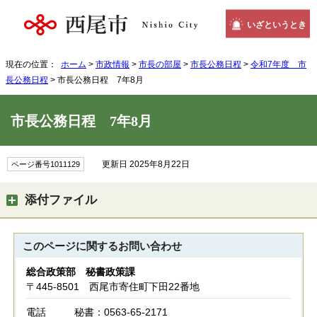
いざというとき
現在の位置：
ホーム
>
市政情報
>
市長の部屋
>
市長公務日程
>
令和7年度 市
長公務日程
> 市長公務日程 7年8月
市長公務日程 7年8月
更新日 2025年8月22日
ページ番号1011129
添付ファイル
このページに関する
お問い合わせ
総合政策部 秘書政策課
〒445-8501 西尾市寄住町下田22番地
電話
秘書：0563-65-2171