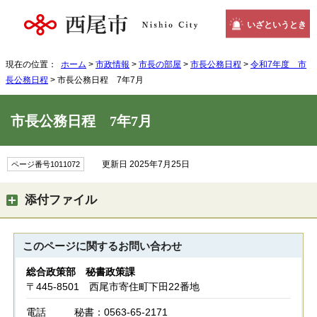
いざというとき
現在の位置：
ホーム
>
市政情報
>
市長の部屋
>
市長公務日程
>
令和7年度 市
長公務日程
> 市長公務日程 7年7月
市長公務日程 7年7月
更新日 2025年7月25日
ページ番号1011072
添付ファイル
このページに関する
お問い合わせ
総合政策部 秘書政策課
〒445-8501 西尾市寄住町下田22番地
電話
秘書：0563-65-2171