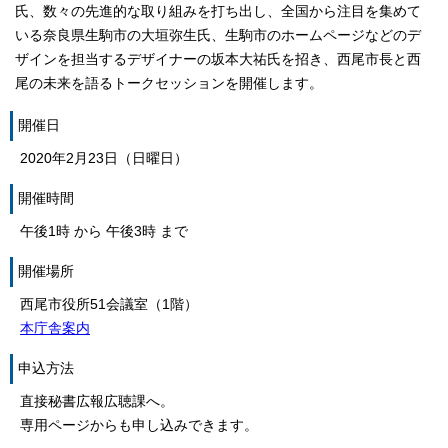
氏、数々の先進的な取り組みを打ち出し、全国から注目を集めて
いる奈良県生駒市の大垣弥生氏、生駒市のホームページなどのデ
ザインを担当するデザイナーの坂本大祐氏を招き、西尾市長と西
尾の未来を語るトークセッションを開催します。
開催日
2020年2月23日（日曜日）
開催時間
午後1時 から 午後3時 まで
開催場所
西尾市役所51会議室（1階）
本庁舎案内
申込方法
直接秘書広報広聴課へ。
専用ページからも申し込みできます。