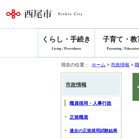
くらし・手続き
子育て・教
Living / Procedures
Parenting / Educatio
現在の位置：
ホーム
>
市政情報
>
市政情報
職員採用・人事行政
正規職員
過去の正規採用試験結果