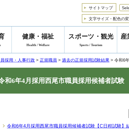
サイトマップ
文字サイズ・配色の変
育
健康・福祉
スポーツ・観光
産
n
Health / Welfare
Sports / Tourism
職員採用・人事行政
>
正規職員
>
過去の正規採用試験結果
> 令和
令和6年4月採用西尾市職員採用候補者試験
令和6年4月採用西尾市職員採用候補者試験【C日程試験】