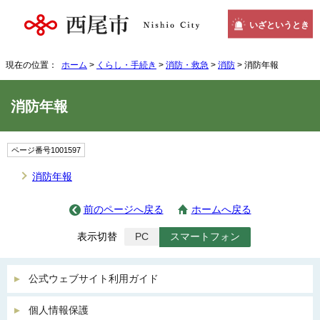
いざというとき
現在の位置：
ホーム
>
くらし・手続き
>
消防・救急
>
消防
> 消防年報
消防年報
ページ番号1001597
消防年報
前のページへ戻る
ホームへ戻る
表示切替
PC
スマートフォン
公式ウェブサイト利用ガイド
個人情報保護