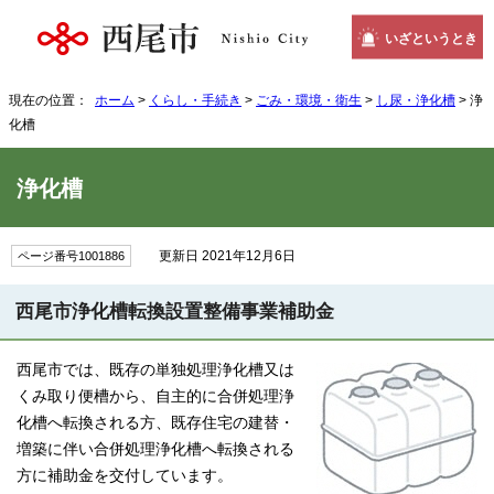
いざというとき
現在の位置：
ホーム
>
くらし・手続き
>
ごみ・環境・衛生
>
し尿・浄化槽
> 浄
化槽
浄化槽
更新日 2021年12月6日
ページ番号1001886
西尾市浄化槽転換設置整備事業補助金
西尾市では、既存の単独処理浄化槽又は
くみ取り便槽から、自主的に合併処理浄
化槽へ転換される方、既存住宅の建替・
増築に伴い合併処理浄化槽へ転換される
方に補助金を交付しています。