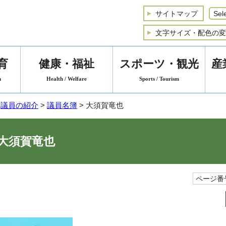
サイトマップ
文字サイズ・配色の変
育
健康・福祉
スポーツ・観光
産
n
Health / Welfare
Sports / Tourism
>
議員の紹介
>
議員名簿
> 大須賀竜也
大須賀竜也
ページ番号