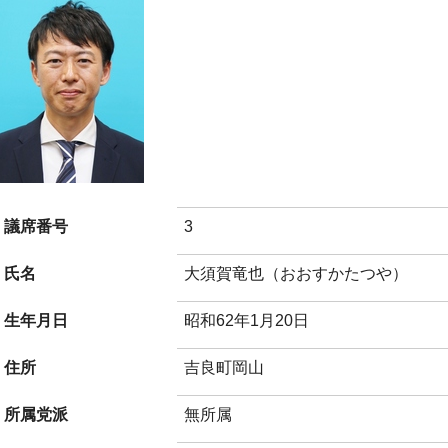
議席番号
3
氏名
大須賀竜也（おおすかたつや）
生年月日
昭和62年1月20日
住所
吉良町岡山
所属党派
無所属