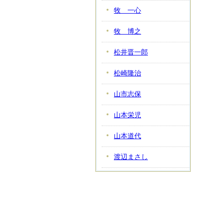
牧 一心
牧 博之
松井晋一郎
松崎隆治
山市志保
山本栄児
山本道代
渡辺まさし