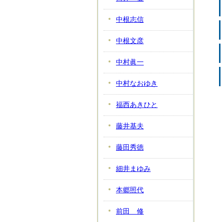
中根志信
中根文彦
中村眞一
中村なおゆき
福西あきひと
藤井基夫
藤田秀徳
細井まゆみ
本郷照代
前田 修