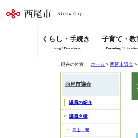
くらし・手続き
子育て・教
Living / Procedures
Parenting / Educatio
現在の位置：
ホーム
>
西尾市議会
西尾市議会
議員の紹介
議員名簿
青山 繁