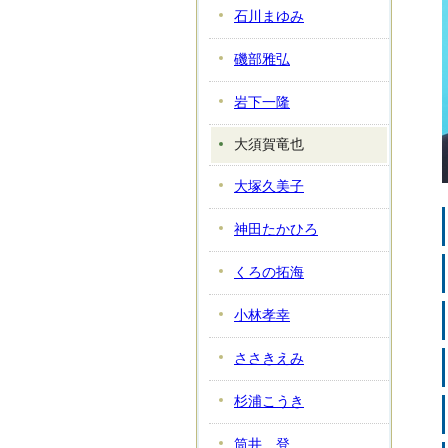
石川まゆみ
磯部雅弘
岩下一隆
大須賀竜也
大塚久美子
神田たかひろ
くろの拓海
小林孝幸
ささきえみ
杉浦こうき
筒井 登