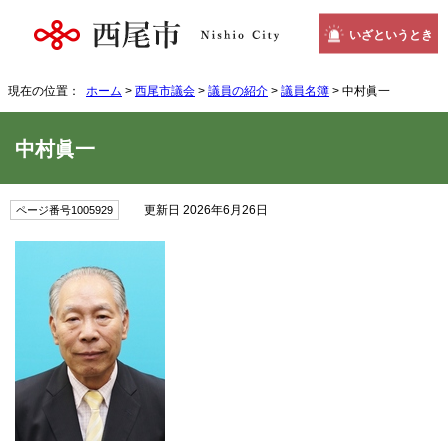
いざというとき
現在の位置：
ホーム
>
西尾市議会
>
議員の紹介
>
議員名簿
> 中村眞一
中村眞一
更新日 2026年6月26日
ページ番号1005929