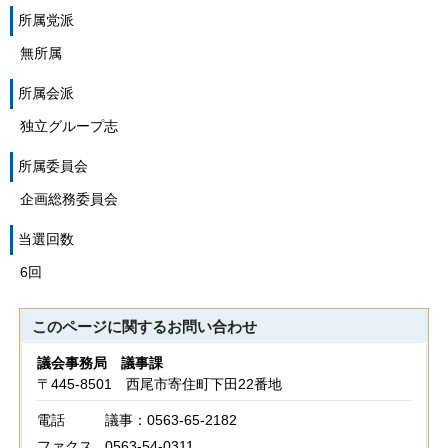
所属党派
無所属
所属会派
独立グループ志
所属委員会
企画総務委員会
当選回数
6回
このページに関する
お問い合わせ
議会事務局 議事課
〒445-8501 西尾市寄住町下田22番地
電話
議事：0563-65-2182
ファクス
0563-54-0311