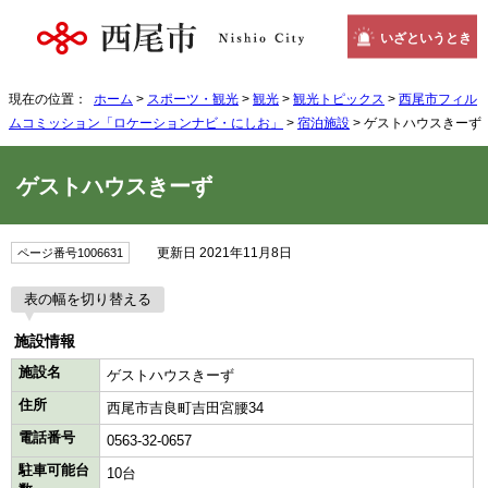
いざというとき
現在の位置：
ホーム
>
スポーツ・観光
>
観光
>
観光トピックス
>
西尾市フィル
ムコミッション「ロケーションナビ・にしお」
>
宿泊施設
> ゲストハウスきーず
ゲストハウスきーず
更新日 2021年11月8日
ページ番号1006631
表の幅を切り替える
施設情報
施設名
ゲストハウスきーず
住所
西尾市吉良町吉田宮腰34
電話番号
0563-32-0657
駐車可能台
10台