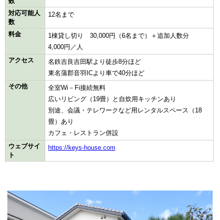
数
対応可能人
12名まで
数
料金
1棟貸し切り 30,000円（6名まで）＋追加人数分
4,000円／人
アクセス
名鉄吉良吉田駅より徒歩8分ほど
東名蒲郡音羽ICより車で40分ほど
その他
全室Wi－Fi接続無料
広いリビング（19畳）と自炊用キッチンあり
別途、会議・テレワークなど用レンタルスペース（18
畳）あり
カフェ・レストラン併設
ウェブサイ
https://keys-house.co
m
ト