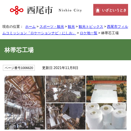
いざというとき
現在の位置：
ホーム
>
スポーツ・観光
>
観光
>
観光トピックス
>
西尾市フィル
ムコミッション「ロケーションナビ・にしお」
>
ロケ地一覧
> 林帯芯工場
林帯芯工場
更新日 2021年11月8日
ページ番号1006620