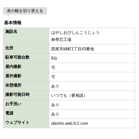
表の幅を切り替える
基本情報
施設名
はやしおびしんこうじょう
林帯芯工場
住所
西尾市緑町1丁目43番地
駐車可能台数
8台
屋内撮影
可
屋外撮影
可
休憩場所
あり
撮影可能日時
いつでも（要相談）
お手洗い
あり
電源
あり
ウェブサイト
obishin.web.fc2.com