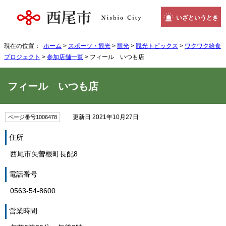
いざというとき
現在の位置：
ホーム
>
スポーツ・観光
>
観光
>
観光トピックス
>
ワクワク給食
プロジェクト
>
参加店舗一覧
> フィール いつも店
フィール いつも店
更新日 2021年10月27日
ページ番号1006478
住所
西尾市矢曽根町長配8
電話番号
0563-54-8600
営業時間