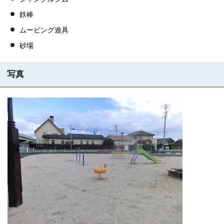
鉄棒
ムービング遊具
砂場
写真