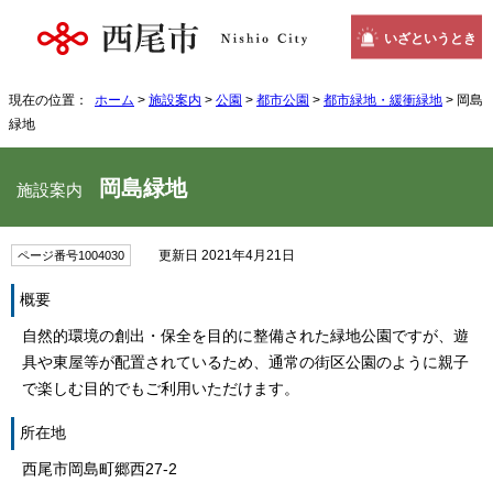
いざというとき
現在の位置：
ホーム
>
施設案内
>
公園
>
都市公園
>
都市緑地・緩衝緑地
> 岡島
緑地
岡島緑地
施設案内
更新日 2021年4月21日
ページ番号1004030
概要
自然的環境の創出・保全を目的に整備された緑地公園ですが、遊
具や東屋等が配置されているため、通常の街区公園のように親子
で楽しむ目的でもご利用いただけます。
所在地
西尾市岡島町郷西27-2