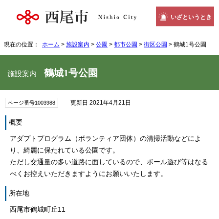
いざというとき
現在の位置：
ホーム
>
施設案内
>
公園
>
都市公園
>
街区公園
> 鶴城1号公園
鶴城1号公園
施設案内
更新日 2021年4月21日
ページ番号1003988
概要
アダプトプログラム（ボランティア団体）の清掃活動などによ
り、綺麗に保たれている公園です。
ただし交通量の多い道路に面しているので、ボール遊び等はなる
べくお控えいただきますようにお願いいたします。
所在地
西尾市鶴城町丘11