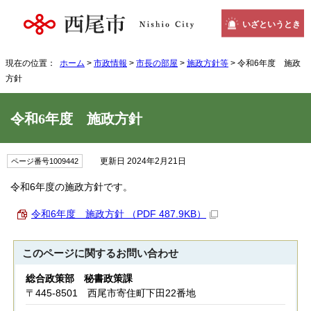
いざというとき
現在の位置：
ホーム
>
市政情報
>
市長の部屋
>
施政方針等
> 令和6年度 施政
方針
令和6年度 施政方針
更新日 2024年2月21日
ページ番号1009442
令和6年度の施政方針です。
令和6年度 施政方針 （PDF 487.9KB）
このページに関する
お問い合わせ
総合政策部 秘書政策課
〒445-8501 西尾市寄住町下田22番地