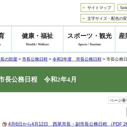
サイトマップ
文字サイズ・配色の変
育
健康・福祉
スポーツ・観光
産
n
Health / Welfare
Sports / Tourism
市長の部屋
>
市長公務日程
>
令和2年度 市長公務日程
> 市長公務
市長公務日程 令和2年4月
ページ番号
4月6日から4月12日 西尾市長・副市長公務日程 （PDF 26