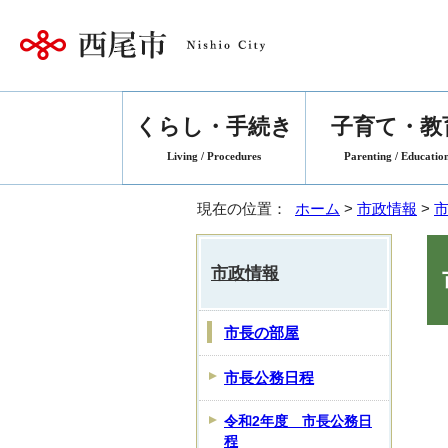
くらし・手続き
子育て・教
Living / Procedures
Parenting / Educatio
現在の位置：
ホーム
>
市政情報
>
市政情報
市長の部屋
市長公務日程
令和2年度 市長公務日
程