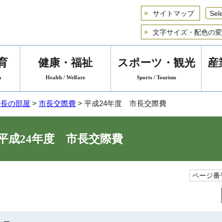
サイトマップ
文字サイズ・配色の変
育
健康・福祉
スポーツ・観光
産
n
Health / Welfare
Sports / Tourism
市長の部屋
>
市長交際費
> 平成24年度 市長交際費
平成24年度 市長交際費
ページ番号