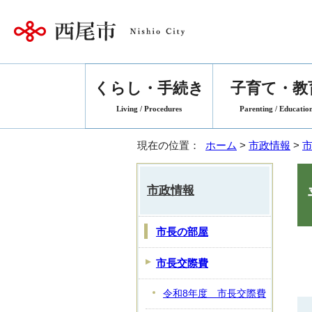
くらし・手続き
子育て・教
Living / Procedures
Parenting / Educatio
現在の位置：
ホーム
>
市政情報
>
市政情報
市長の部屋
市長交際費
令和8年度 市長交際費