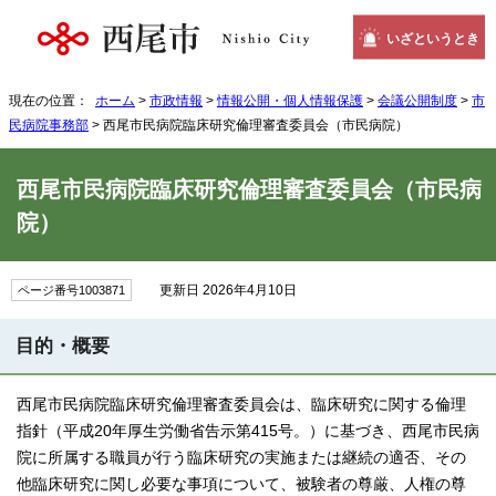
いざというとき
現在の位置：
ホーム
>
市政情報
>
情報公開・個人情報保護
>
会議公開制度
>
市
民病院事務部
> 西尾市民病院臨床研究倫理審査委員会（市民病院）
西尾市民病院臨床研究倫理審査委員会（市民病
院）
更新日 2026年4月10日
ページ番号1003871
目的・概要
西尾市民病院臨床研究倫理審査委員会は、臨床研究に関する倫理
指針（平成20年厚生労働省告示第415号。）に基づき、西尾市民病
院に所属する職員が行う臨床研究の実施または継続の適否、その
他臨床研究に関し必要な事項について、被験者の尊厳、人権の尊