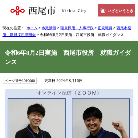
いざというとき
現在の位置：
ホーム
>
市政情報
>
職員採用・人事行政
>
正規職員
>
西尾市役
所 職員採用説明会
> 令和6年8月2日実施 西尾市役所 就職ガイダンス
令和6年8月2日実施 西尾市役所 就職ガイダ
ンス
更新日 2024年8月16日
ページ番号1010060