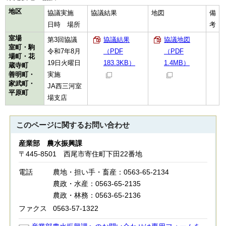
地区
協議実施
協議結果
地図
備
日時 場所
考
室場
第3回協議
協議結果
協議地図
室町・駒
令和7年8月
（PDF
（PDF
場町・花
19日火曜日
183.3KB）
1.4MB）
蔵寺町
善明町・
実施
家武町・
JA西三河室
平原町
場支店
このページに関する
お問い合わせ
産業部 農水振興課
〒445-8501 西尾市寄住町下田22番地
電話
農地・担い手・畜産：0563-65-2134
農政・水産：0563-65-2135
農政・林務：0563-65-2136
ファクス
0563-57-1322