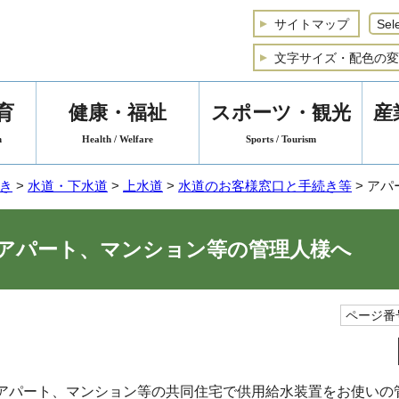
サイトマップ
文字サイズ・配色の変
育
健康・福祉
スポーツ・観光
産
n
Health / Welfare
Sports / Tourism
き
>
水道・下水道
>
上水道
>
水道のお客様窓口と手続き等
> ア
アパート、マンション等の管理人様へ
ページ番号
アパート、マンション等の共同住宅で供用給水装置をお使いの