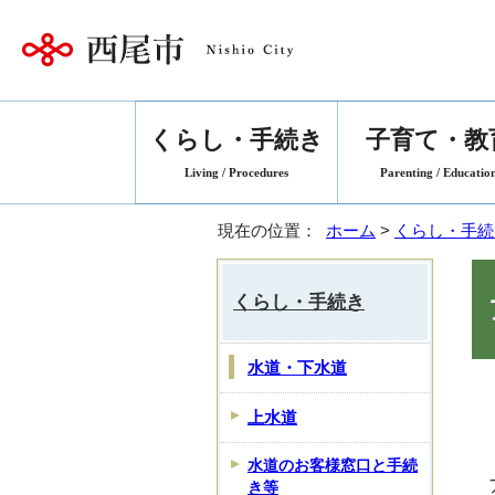
くらし・手続き
子育て・教
Living / Procedures
Parenting / Educatio
現在の位置：
ホーム
>
くらし・手続
くらし・手続き
水道・下水道
上水道
水道のお客様窓口と手続
き等