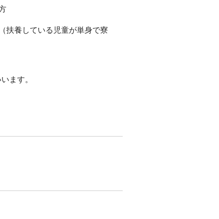
方
方（扶養している児童が単身で寮
いいます。