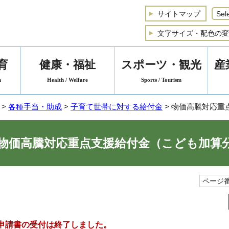
サイトマップ
文字サイズ・配色の変
育
健康・福祉
スポーツ・観光
産
n
Health / Welfare
Sports / Tourism
>
各種手当・助成
>
子育て世帯に対する給付金
> 物価高騰対応重
物価高騰対応重点支援給付金（こども加算
ページ番
申請書の受付は終了しました。