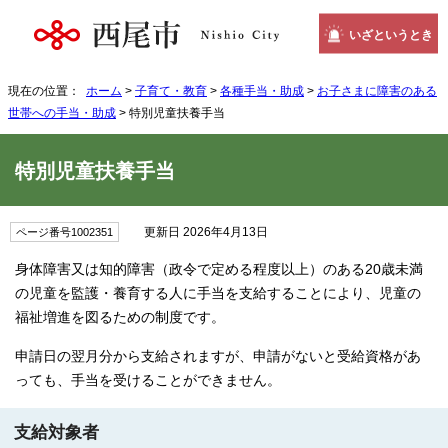
いざというとき
現在の位置：
ホーム
>
子育て・教育
>
各種手当・助成
>
お子さまに障害のある
世帯への手当・助成
> 特別児童扶養手当
特別児童扶養手当
更新日 2026年4月13日
ページ番号1002351
身体障害又は知的障害（政令で定める程度以上）のある20歳未満
の児童を監護・養育する人に手当を支給することにより、児童の
福祉増進を図るための制度です。
申請日の翌月分から支給されますが、申請がないと受給資格があ
っても、手当を受けることができません。
支給対象者