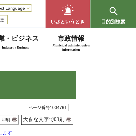
更
いざというとき
目的別検索
業・ビジネス
市政情報
Municipal administration
Industry / Business
information
ページ番号1004761
大きな文字で印刷
印刷
します