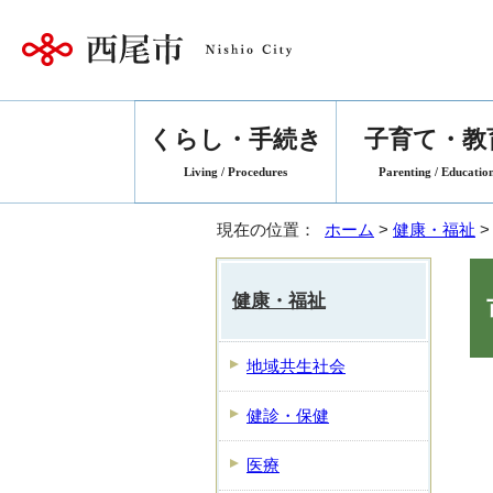
くらし・手続き
子育て・教
Living / Procedures
Parenting / Educatio
現在の位置：
ホーム
>
健康・福祉
>
健康・福祉
地域共生社会
健診・保健
医療