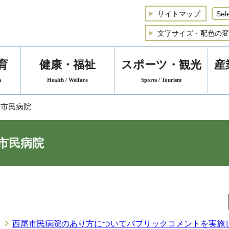
サイトマップ
文字サイズ・配色の変
育
健康・福祉
スポーツ・観光
産
n
Health / Welfare
Sports / Tourism
 市民病院
市民病院
西尾市民病院のあり方についてパブリックコメントを実施