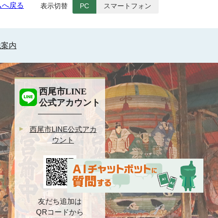
ムへ戻る
表示切替
PC
スマートフォン
織案内
西尾市LINE
公式アカウント
西尾市LINE公式アカ
ウント
友だち追加は
QRコードから