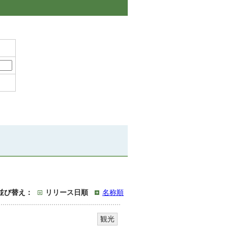
並び替え：
リリース日順
名称順
観光