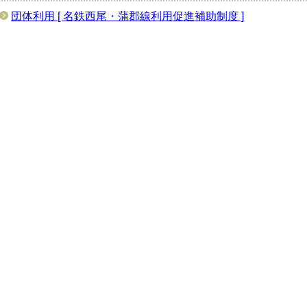
団体利用 [ 名鉄西尾・蒲郡線利用促進補助制度 ]